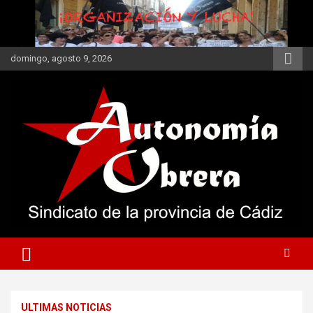
Saltar
al
contenido
domingo, agosto 9, 2026
Autonomía Obrera
Secciones Sindicales
ULTIMAS NOTICIAS