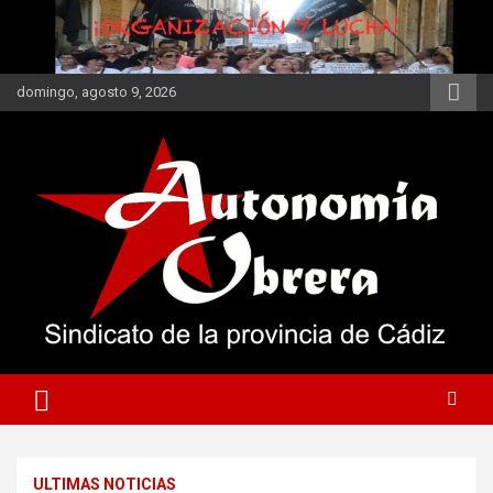
Saltar
al
contenido
domingo, agosto 9, 2026
Autonomía Obrera
Secciones Sindicales
ULTIMAS NOTICIAS