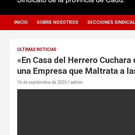
Autonomía Obrera
Secciones Sindicales
INICIO
SOBRE NOSOTROS
SECCIONES SINDICA
ULTIMAS NOTICIAS
«En Casa del Herrero Cuchara 
una Empresa que Maltrata a la
16 de septiembre de 2025
admin