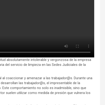
tud absolutamente intolerable y vergonzosa de la empresa
ria del servicio de limpieza en las Sedes Judiciales de la
al al coaccionar y amenazar a las trabajador@s. Durante una
e desarrollan las trabajador@s, el impresentable de la
o. Este comportamiento no solo es inadmisible, sino que
tor suelen utilizar como medida de presión que vulnera los