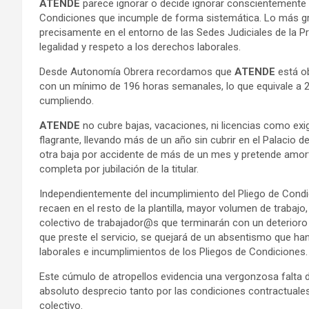
ATENDE
parece ignorar o decide ignorar conscientemente q
Condiciones que incumple de forma sistemática. Lo más 
precisamente en el entorno de las Sedes Judiciales de la P
legalidad y respeto a los derechos laborales.
Desde Autonomía Obrera recordamos que
ATENDE
está ob
con un mínimo de 196 horas semanales, lo que equivale a 20
cumpliendo.
ATENDE
no cubre bajas, vacaciones, ni licencias como exi
flagrante, llevando más de un año sin cubrir en el Palacio 
otra baja por accidente de más de un mes y pretende amorti
completa por jubilación de la titular.
Independientemente del incumplimiento del Pliego de Condic
recaen en el resto de la plantilla, mayor volumen de trabajo
colectivo de trabajador@s que terminarán con un deterioro 
que preste el servicio, se quejará de un absentismo que h
laborales e incumplimientos de los Pliegos de Condiciones.
Este cúmulo de atropellos evidencia una vergonzosa falta d
absoluto desprecio tanto por las condiciones contractuales
colectivo.