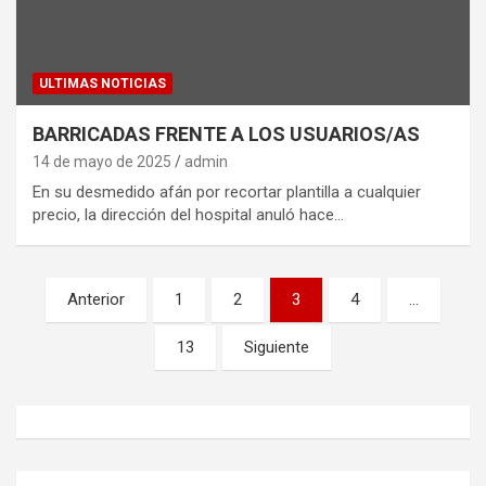
ULTIMAS NOTICIAS
BARRICADAS FRENTE A LOS USUARIOS/AS
14 de mayo de 2025
admin
En su desmedido afán por recortar plantilla a cualquier
precio, la dirección del hospital anuló hace…
Paginación
Anterior
1
2
3
4
…
de
13
Siguiente
entradas