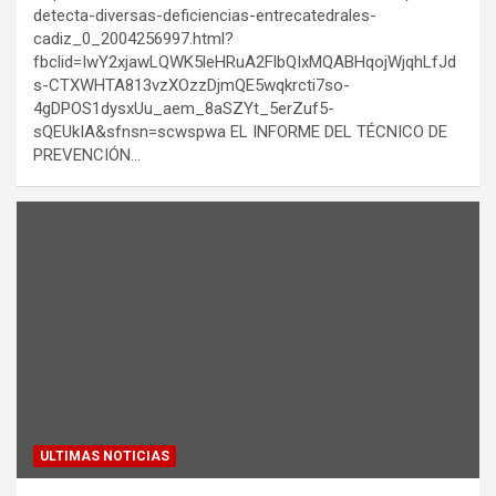
detecta-diversas-deficiencias-entrecatedrales-
cadiz_0_2004256997.html?
fbclid=IwY2xjawLQWK5leHRuA2FlbQIxMQABHqojWjqhLfJd
s-CTXWHTA813vzXOzzDjmQE5wqkrcti7so-
4gDPOS1dysxUu_aem_8aSZYt_5erZuf5-
sQEUkIA&sfnsn=scwspwa EL INFORME DEL TÉCNICO DE
PREVENCIÓN…
ULTIMAS NOTICIAS